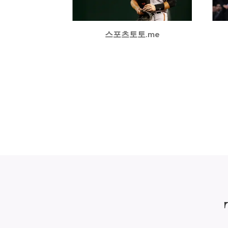
스포츠토토.me