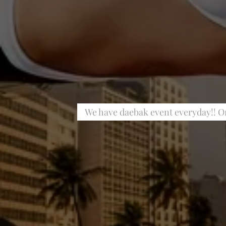
We have daebak event everyday!! Onc