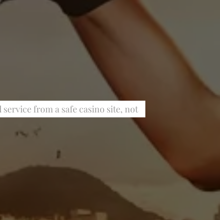
service from a safe casino site, not