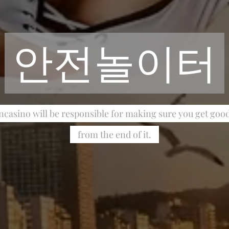
안전놀이터
asino will be responsible for making sure you get good 
from the end of it.